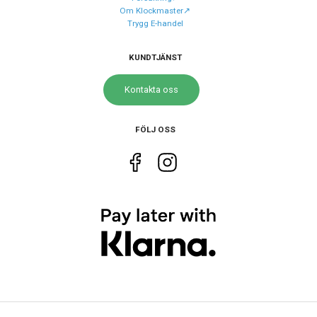
Urverk
Quartz (batteri)
Om Klockmaster↗️
Trygg E-handel
Kaliber urverk
G10.212
KUNDTJÄNST
Storlek
Kontakta oss
Diameter
43 mm
Höjd
43 mm
FÖLJ OSS
Tjocklek
13.5 mm
Bredd på armband
21 mm
Egenskaper
Vattenskydd
30 ATM / 300 m
Lysmassa
Superluminova
Glas material
Safir
Vattentät
Ja
Glas egenskaper
Antireflex