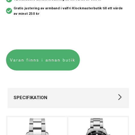
Gratis justering av armband i valfri Klockmasterbutik
till ett värde
av minst 250 kr
SPECIFIKATION
Varumärke
Certina
Kollektion
DS Action
Stil
Kronografklockor