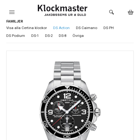
FAMILJER
HEM
Visa alla Certina klockor
DS Action
DS Caimano
DS PH
DS Podium
DS-1
DS-2
DS-8
Övriga
KLOCKOR
VARUMÄRKEN
SMYCKEN
SADDLER
HÅLTAGNING ÖRON
LOKALA PRODUKTER
BUTIKEN