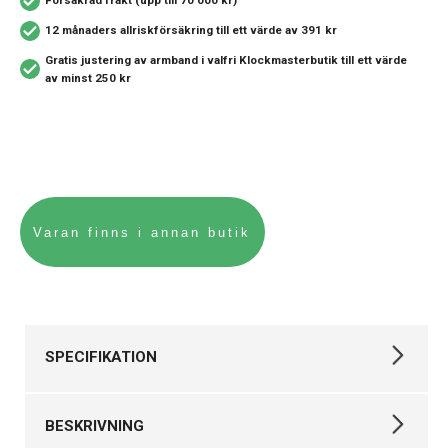
Försäkrad frakt (upp till 70 000 kr)
12 månaders allriskförsäkring
till ett värde av 391 kr
Gratis justering av armband i valfri Klockmasterbutik
till ett värde
av minst 250 kr
SPECIFIKATION
Varumärke
Certina
BESKRIVNING
Kollektion
DS Action