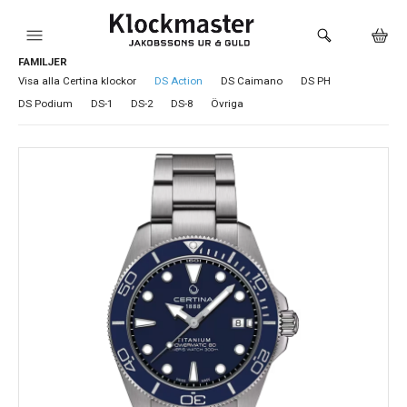
FAMILJER
HEM
Visa alla Certina klockor
DS Action
DS Caimano
DS PH
DS Podium
DS-1
DS-2
DS-8
Övriga
KLOCKOR
VARUMÄRKEN
SMYCKEN
SADDLER
HÅLTAGNING ÖRON
LOKALA PRODUKTER
BUTIKEN