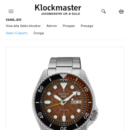
FAMILJER
HEM
Visa alla Seiko klockor
Astron
Prospex
Presage
Seiko 5 Sports
Övriga
KLOCKOR
VARUMÄRKEN
SMYCKEN
SADDLER
HÅLTAGNING ÖRON
LOKALA PRODUKTER
BUTIKEN