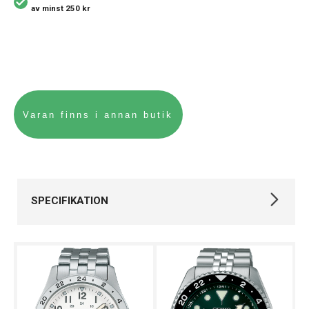
av minst 250 kr
SPECIFIKATION
Varumärke
Seiko
Kollektion
Seiko 5 Sports
Automatklockor,
Stil
Dykarklockor