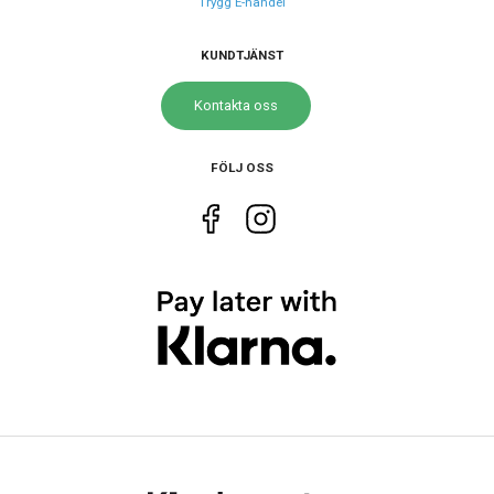
Trygg E-handel
Armband färg
Silver
KUNDTJÄNST
Urverk
Kontakta oss
Urverk
Automatiskt
Kaliber urverk
4R36
FÖLJ OSS
Noggrannhet
-35/+45 sek per dag
Storlek
Diameter
42.5 mm
Höjd
46 mm
Tjocklek
13.5 mm
Bredd på
22 mm
armband
Vikt
165 g