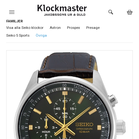
FAMILJER
HEM
Visa alla Seiko klockor
Astron
Prospex
Presage
Seiko 5 Sports
Övriga
KLOCKOR
VARUMÄRKEN
SMYCKEN
SADDLER
HÅLTAGNING ÖRON
LOKALA PRODUKTER
BUTIKEN