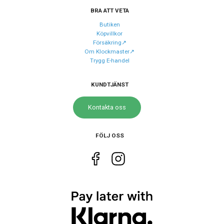
BRA ATT VETA
Armband färg
Brun
Butiken
Köpvillkor
Försäkring↗️
Urverk
Om Klockmaster↗️
Trygg E-handel
Urverk
Quartz (batteri)
Kaliber urverk
8T67
KUNDTJÄNST
Noggrannhet
±15 sek/mån
Kontakta oss
Batteritid
Upp till 3 år
FÖLJ OSS
Storlek
Diameter
41.5 mm
Höjd
46.5 mm
Tjocklek
12 mm
Bredd på armband
22 mm
Vikt
76 g