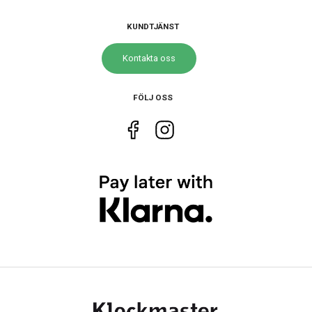
Urverk
Quartz (batteri)
KUNDTJÄNST
Kontakta oss
Storlek
Diameter
36 mm
FÖLJ OSS
Egenskaper
Vattenskydd
10 ATM / 100 m
Glas material
Hardlex
Vattentät
Ja
Funktioner
Datum
Ja
Tidtagning
Ja