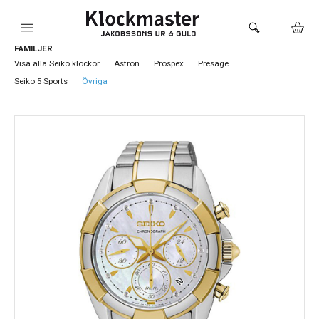
FAMILJER
HEM
Visa alla Seiko klockor
Astron
Prospex
Presage
Seiko 5 Sports
Övriga
KLOCKOR
VARUMÄRKEN
SMYCKEN
SADDLER
HÅLTAGNING ÖRON
LOKALA PRODUKTER
BUTIKEN