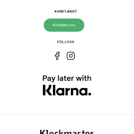
Urverk
Quartz (batteri)
KUNDTJÄNST
Kaliber urverk
7N01
Kontakta oss
Noggrannhet
±15 sek/mån
Batteritid
Upp till 3 år
FÖLJ OSS
Storlek
Diameter
30 mm
Höjd
36.5 mm
Tjocklek
6.5 mm
Vikt
59 g
Egenskaper
Vattenskydd
5 ATM / 50 m
Glas material
Safir