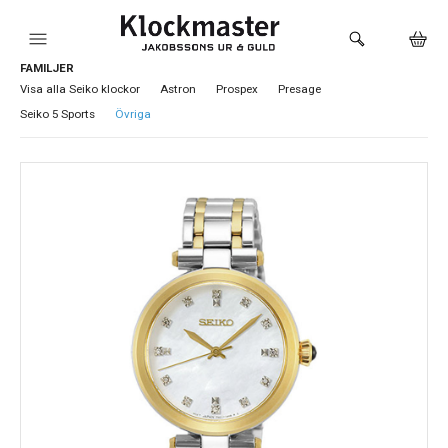
FAMILJER
HEM
Visa alla Seiko klockor
Astron
Prospex
Presage
Seiko 5 Sports
Övriga
KLOCKOR
VARUMÄRKEN
SMYCKEN
SADDLER
HÅLTAGNING ÖRON
LOKALA PRODUKTER
BUTIKEN