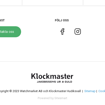
NST
FÖLJ OSS
takta oss
yright © 2023 Watchmarket AB och Klockmaster Hudiksvall |
Sitemap
|
Cook
Powered by Sitesmart