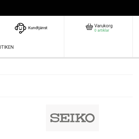
Varukorg
Kundtjänst
0
artiklar
UTIKEN