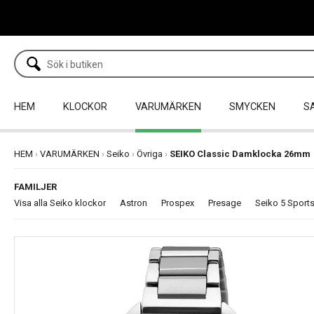
HEM
KLOCKOR
VARUMÄRKEN
SMYCKEN
S
HEM
›
VARUMÄRKEN
›
Seiko
›
Övriga
›
SEIKO Classic Damklocka 26mm
FAMILJER
Visa alla Seiko klockor
Astron
Prospex
Presage
Seiko 5 Sport