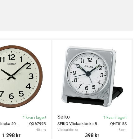
Seiko
1 kvar i lager!
1 kvar i lager!
SEIKO Väggklocka 40cm
SEIKO Väckarklocka 8cm
QXA799B
QHT015S
40 cm
Väckarklocka
8 cm
1 298
kr
398
kr