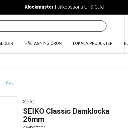
Klockmaster
| Jakobssons Ur & Guld
ADDLER
HÅLTAGNING ÖRON
LOKALA PRODUKTER
B
s
Övriga
Seiko
SEIKO Classic Damklocka
26mm