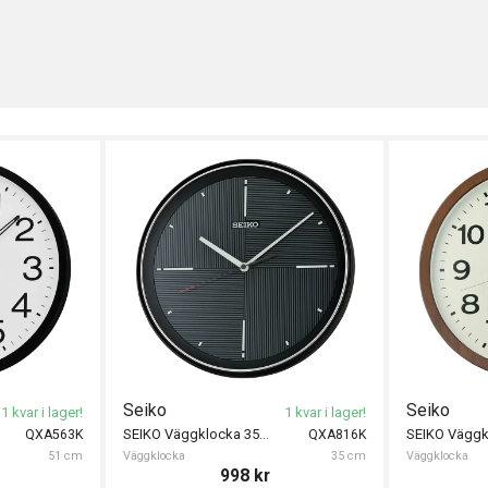
Seiko
Seiko
1 kvar i lager!
1 kvar i lager!
SEIKO Väggklocka 35cm
QXA563K
QXA816K
51 cm
Väggklocka
35 cm
Väggklocka
998
kr