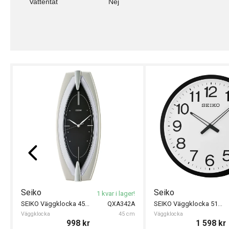
Vattentät
Nej
Seiko
Seiko
1 kvar i lager!
SEIKO Väggklocka 45cm
SEIKO Väggklocka 51cm
QXA342A
Väggklocka
45 cm
Väggklocka
998
kr
1 598
kr