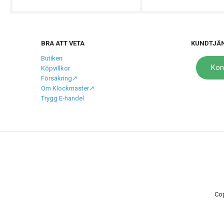
BRA ATT VETA
KUNDTJÄ
Butiken
Kon
Köpvillkor
Försäkring↗️
Om Klockmaster↗️
Trygg E-handel
Cop