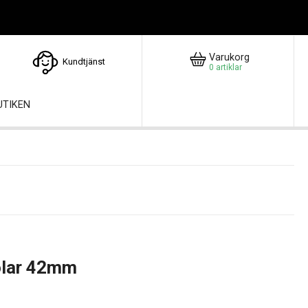
Varukorg
Kundtjänst
0
artiklar
UTIKEN
olar 42mm