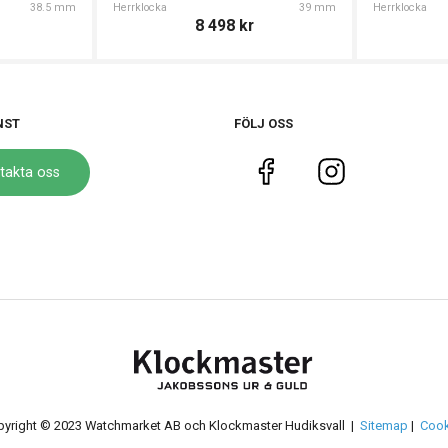
38.5 mm
Herrklocka
39 mm
Herrklocka
8 498
kr
NST
FÖLJ OSS
takta oss
yright © 2023 Watchmarket AB och Klockmaster Hudiksvall |
Sitemap
|
Cook