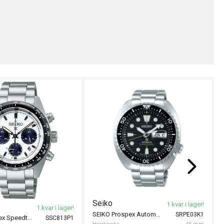
Seiko
1 kvar i lager!
1 kvar i lager!
SEIKO Prospex Automatic Divers 45mm
SRPE03K1
SEIKO Prospex Speedtimer Solar 39mm
SSC813P1