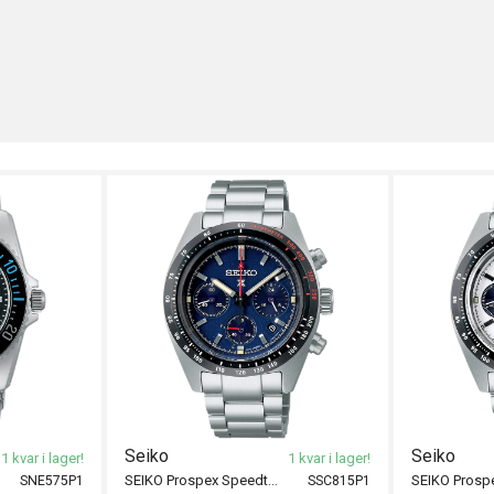
Seiko
Seiko
1 kvar i lager!
1 kvar i lager!
SEIKO Prospex Speedtimer Solar 39mm
SNE575P1
SSC815P1