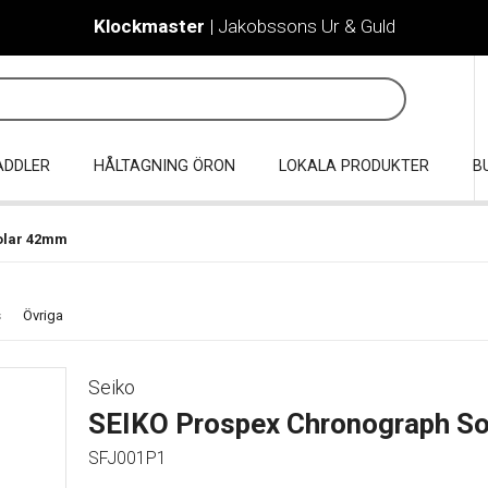
Klockmaster
| Jakobssons Ur & Guld
ADDLER
HÅLTAGNING ÖRON
LOKALA PRODUKTER
B
olar 42mm
s
Övriga
Seiko
SEIKO Prospex Chronograph S
SFJ001P1