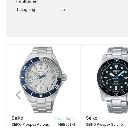
Funktioner
Tidtagning
Ja
Seiko
Seiko
1 kvar i lager!
SEIKO Prospex Automatic Divers 41.5mm 145th Annive
SEIKO Prospex Solar Divers PADI 38.5mm
HBB001K1