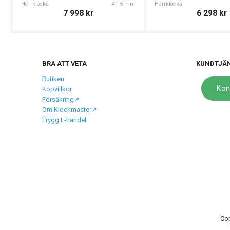
Herrklocka
41.5 mm
Herrklocka
7 998
kr
6 298
kr
BRA ATT VETA
KUNDTJÄ
Butiken
Kon
Köpvillkor
Försäkring↗️
Om Klockmaster↗️
Trygg E-handel
Cop