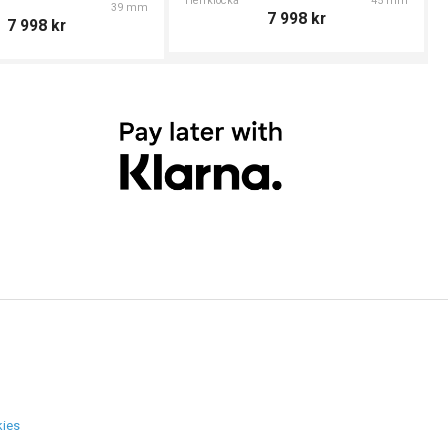
Herrklocka
45 mm
39 mm
7 998
kr
7 998
kr
ies