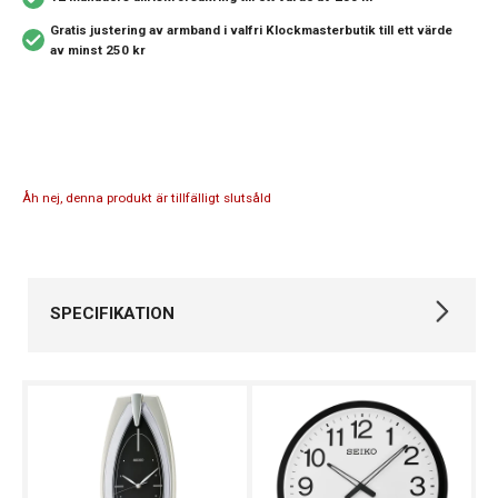
Gratis justering av armband i valfri Klockmasterbutik
till ett värde
av minst 250 kr
Åh nej, denna produkt är tillfälligt slutsåld
SPECIFIKATION
Varumärke
Seiko
Kollektion
Övriga
Stil
Kronografklockor
Typ av klocka
Herrklocka