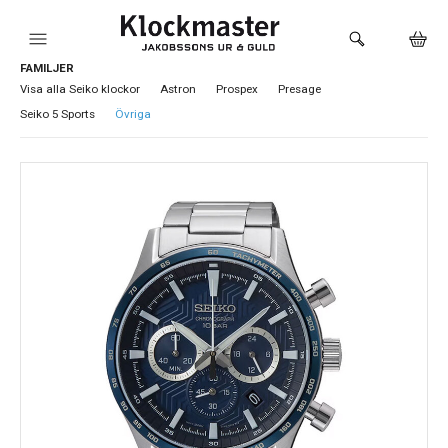
FAMILJER
HEM
Visa alla Seiko klockor
Astron
Prospex
Presage
Seiko 5 Sports
Övriga
KLOCKOR
VARUMÄRKEN
SMYCKEN
SADDLER
HÅLTAGNING ÖRON
LOKALA PRODUKTER
BUTIKEN