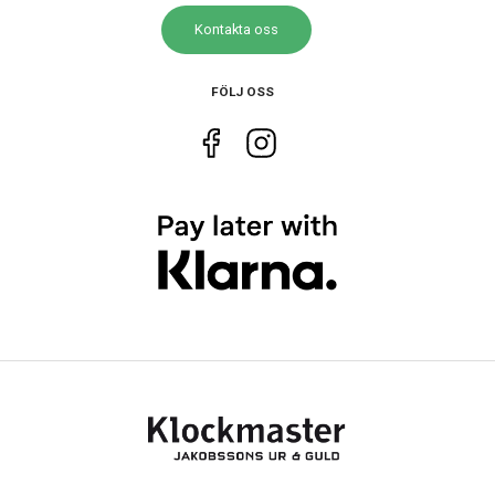
Kontakta oss
Storlek
Diameter
43 mm
FÖLJ OSS
Bredd på armband
22 mm
Egenskaper
Vattenskydd
10 ATM / 100 m
Glas material
Safir
Vattentät
Ja
Funktioner
Datum
Ja
Tidtagning
Ja
Tachymeter
Ja